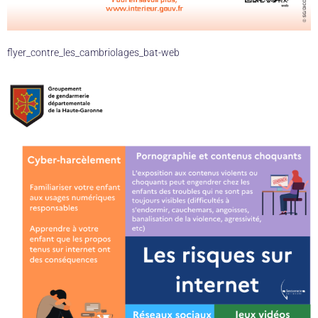
flyer_contre_les_cambriolages_bat-web