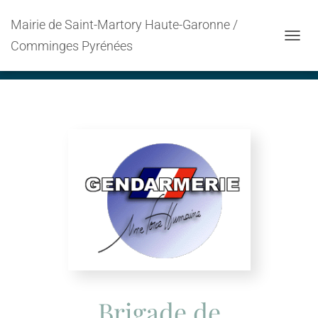
Mairie de Saint-Martory Haute-Garonne /
Gendarmerie Nationale
Comminges Pyrénées
OUVRI
Brigade de