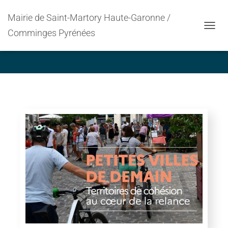
Mairie de Saint-Martory Haute-Garonne /
Un programme pour un
Comminges Pyrénées
OUVRI
Projet de Territoire