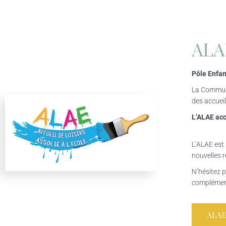
ALA
Pôle Enfa
La Commun
des accueil
L’ALAE acc
L’ALAE est 
nouvelles r
N’hésitez 
complémen
ALAE