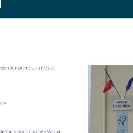
l
Section de maternelle au CM2 et
tory
role Voulleminot, Christelle Macina