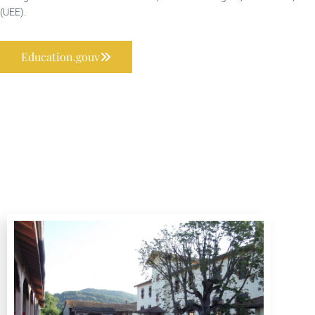
(UEE).
Education.gouv