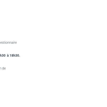
estionnaire
 7h30 à 18h30.
on de