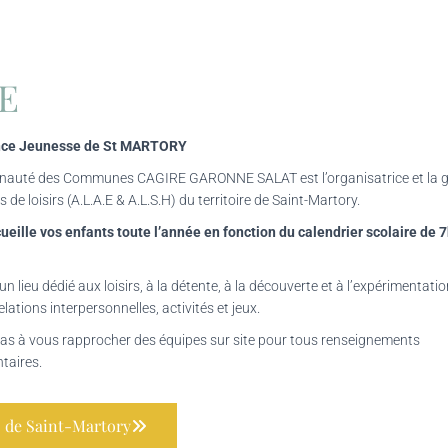
E
nce Jeunesse de St MARTORY
auté des Communes CAGIRE GARONNE SALAT est l’organisatrice et la g
s de loisirs (A.L.A.E & A.L.S.H) du territoire de Saint-Martory.
ueille vos enfants toute l’année en fonction du calendrier scolaire de
un lieu dédié aux loisirs, à la détente, à la découverte et à l’expérimentati
elations interpersonnelles, activités et jeux.
pas à vous rapprocher des équipes sur site pour tous renseignements
taires.
 de Saint-Martory