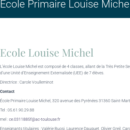
Ecole Primaire Louise Miche
Ecole Louise Michel
L’école Louise Michel est composé de 4 classes, allant de la Très Petite 
d’une U
nité d’Enseignement Externalisée (UEE) de 7 élèves.
Directrice : Carole Voulleminot
Contact
École Primaire Louise Michel, 320 avenue des Pyrénées 31360 Saint-Mar
Tel : 05.61.90.29.88
mel :
ce.0311885f@ac-toulouse.fr
Enseignants titulaires : Valérie Buosi, Laurence Dauguet, Olivier Greil, Ca