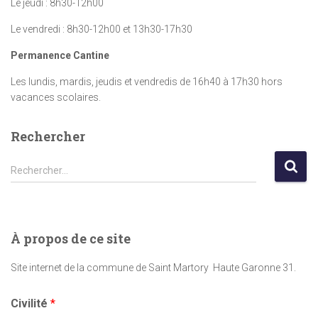
Le jeudi : 8h30-12h00
Le vendredi : 8h30-12h00 et 13h30-17h30
Permanence Cantine
Les lundis, mardis, jeudis et vendredis de 16h40 à 17h30 hors
vacances scolaires.
Rechercher
R
Rechercher…
e
c
h
e
À propos de ce site
r
c
Site internet de la commune de Saint Martory Haute Garonne 31.
h
e
Civilité
*
r