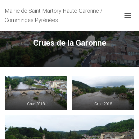
Mairie de Saint-Martory Haute-Garonne /
Comminges Pyrénées
OUVRI
Crues de la Garonne
Crue 2018
Crue 2018