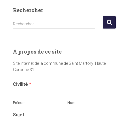
Rechercher
R
Rechercher…
e
c
h
e
À propos de ce site
r
c
Site internet de la commune de Saint Martory Haute
h
Garonne 31.
e
r
Civilité
*
:
Prénom
Nom
Sujet