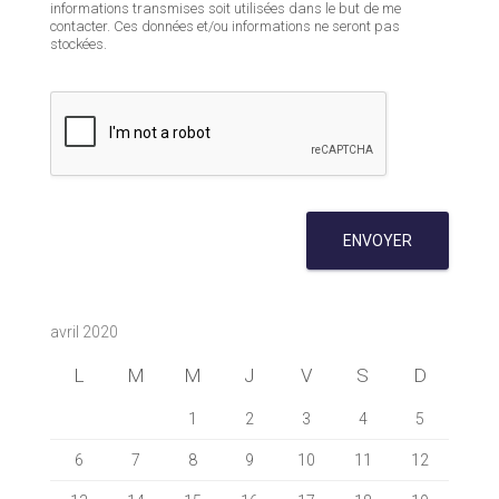
informations transmises soit utilisées dans le but de me
contacter. Ces données et/ou informations ne seront pas
stockées.
ENVOYER
avril 2020
L
M
M
J
V
S
D
1
2
3
4
5
6
7
8
9
10
11
12