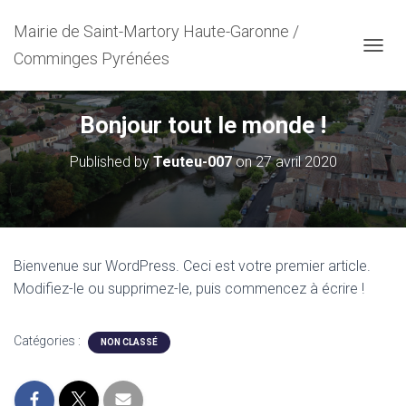
Mairie de Saint-Martory Haute-Garonne /
Comminges Pyrénées
OUVRI
Bonjour tout le monde !
Published by
Teuteu-007
on
27 avril 2020
Bienvenue sur WordPress. Ceci est votre premier article.
Modifiez-le ou supprimez-le, puis commencez à écrire !
Catégories :
NON CLASSÉ